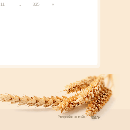
11
...
335
»
Разработка сайта: