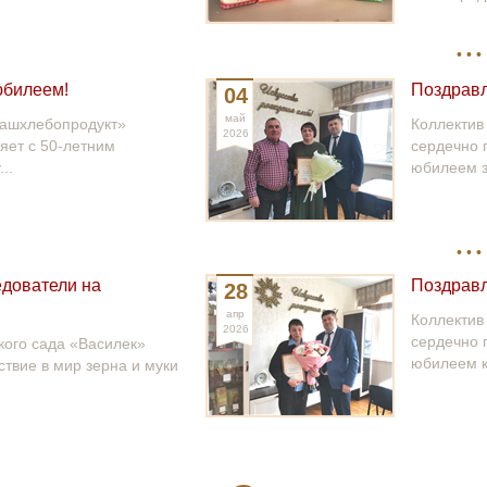
юбилеем!
Поздравл
04
май
вашхлебопродукт»
Коллектив
2026
яет с 50-летним
сердечно 
..
юбилеем з
дователи на
Поздравл
28
апр
Коллектив
2026
сердечно 
кого сада «Василек»
юбилеем к
твие в мир зерна и муки