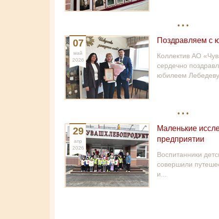
Поздравляем с 
07
май
Коллектив АО «Чу
2026
сердечно поздравл
юбилеем Лебедеву.
Маленькие иссле
29
предприятии
апр
2026
Воспитанники детс
совершили путешес
и...