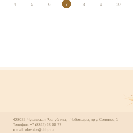
4
5
6
7
8
9
10
428022, Чувашская Республика, г. Чебоксары, пр-д Соляное, 1
Телефон: +7 (8352) 63-08-77
e-mail:
elevator@chhp.ru