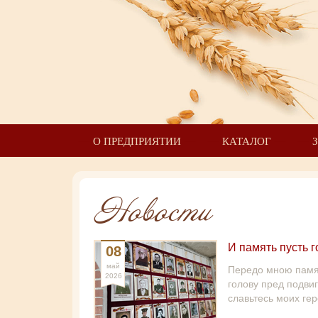
О ПРЕДПРИЯТИИ
КАТАЛОГ
Новости
И память пусть 
08
май
Передо мною памя
2026
голову пред подви
славьтесь моих гер