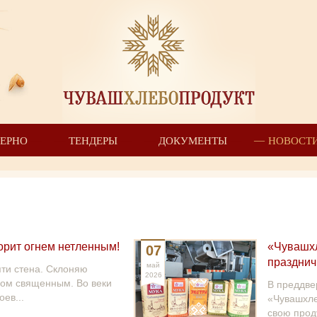
ЗЕРНО
ТЕНДЕРЫ
ДОКУМЕНТЫ
НОВОСТ
горит огнем нетленным!
«Чувашхл
07
празднич
май
ти стена. Склоняю
2026
гом священным. Во веки
В преддве
оев...
«Чувашхле
свою проду