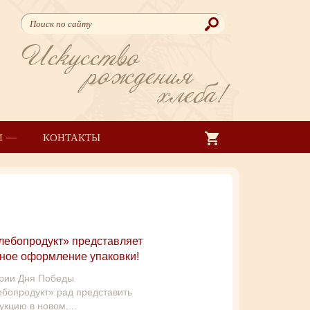
Искусство
рождения
хлеба!
И
КОНТАКТЫ
ебопродукт» представляет
ное оформление упаковки!
рии Дня Победы
бопродукт» рад представить
кцию в новом,...