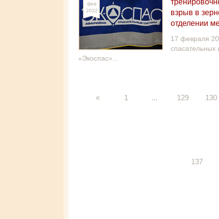
тренировочн
фев
2022
взрыв в зер
отделении м
17 февраля 20
спасательных 
«Экоспас»...
«
1
...
129
130
137