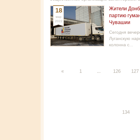
Жители Донб
18
партию гума
мар
2022
Чувашии
Сегодня вечер
Луганскую нар
колонна с...
«
1
...
126
127
134