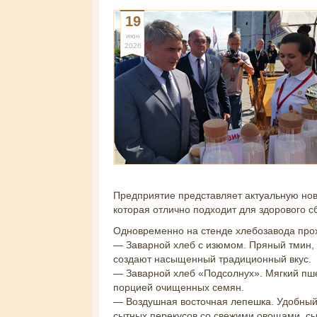
19
июн
2026
Предприятие представляет актуальную нов
которая отлично подходит для здорового с
Одновременно на стенде хлебозавода прох
— Заварной хлеб с изюмом. Пряный тмин,
создают насыщенный традиционный вкус.
— Заварной хлеб «Подсолнух». Мягкий пш
порцией очищенных семян.
— Воздушная восточная лепешка. Удобный
сытных перекусов со свежими овощами, с