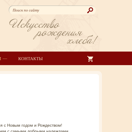
Искусство
рождения
хлеба!
И
КОНТАКТЫ
я с Новым годом и Рождеством!
чаем с самыми добрыми надеждами.