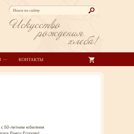
Искусство
рождения
хлеба!
И
КОНТАКТЫ
 с 50-летним юбилеем
тора Раису Егорову!