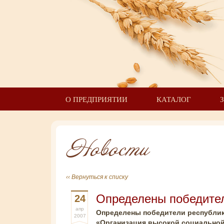
О ПРЕДПРИЯТИИ
КАТАЛОГ
Новости
‹‹ Вернуться к списку
Определены победител
24
апр
Определены победители республик
2007
«Организация высокой социальной