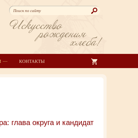
Искусство
рождения
хлеба!
И
КОНТАКТЫ
а: глава округа и кандидат