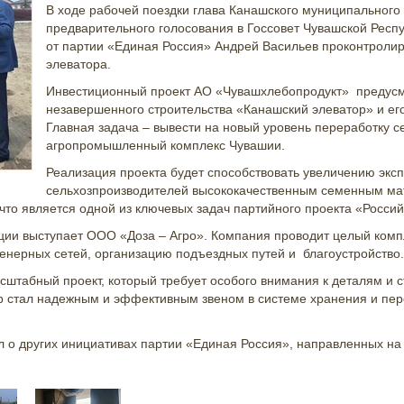
В ходе рабочей поездки глава Канашского муниципального 
предварительного голосования в Госсовет Чувашской Респ
от партии «Единая Россия» Андрей Васильев проконтролир
элеватора.
Инвестиционный проект АО «Чувашхлебопродукт» предусм
незавершенного строительства «Канашский элеватор» и ег
Главная задача – вывести на новый уровень переработку с
агропромышленный комплекс Чувашии.
Реализация проекта будет способствовать увеличению эксп
сельхозпроизводителей высококачественным семенным мат
что является одной из ключевых задач партийного проекта «Россий
ии выступает ООО «Доза – Агро». Компания проводит целый компл
женерных сетей, организацию подъездных путей и благоустройство.
сштабный проект, который требует особого внимания к деталям и ст
р стал надежным и эффективным звеном в системе хранения и пер
л о других инициативах партии «Единая Россия», направленных на 